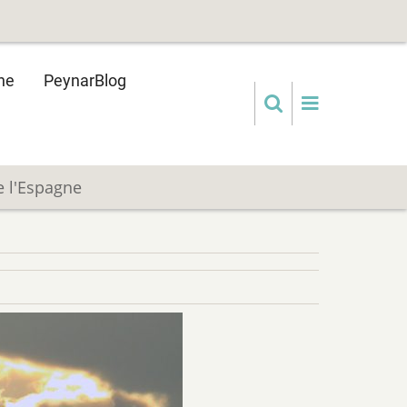
ne
PeynarBlog
e l'Espagne