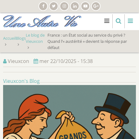
Aller
au
contenu
principal
Le blog de
France : un État social au service du privé ?
Accueil
Blogs
Vieuxcon
Quand l’« austérité » devient la réponse par
défaut
Vieuxcon
mer 22/10/2025 - 15:38
Vieuxcon's Blog