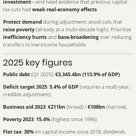
investment
—and heed evidence that previous capital-
tax cuts had
weak real-economy effects
.
Protect demand
during adjustment: avoid cuts that
raise poverty
(already at a multi-decade high). Prioritize
inefficiency hunts
and
base-broadening
over reducing
transfers to low-income households.
2025 key figures
Public debt
(Q1 2025):
€3,345.4bn (113.9% of GDP)
.
Deficit target 2025
:
5.4% of GDP
(requires a multi-year,
credible adjustment).
Business aid 2023
:
€211bn
(broad) /
€108bn
(narrow).
Poverty 2023
:
15.4%
(highest since 1996).
Flat tax
:
30%
on capital income since 2018; dividends