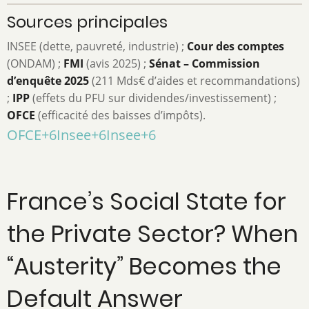
Sources principales
INSEE (dette, pauvreté, industrie) ;
Cour des comptes
(ONDAM) ;
FMI
(avis 2025) ;
Sénat – Commission
d’enquête 2025
(211 Mds€ d’aides et recommandations)
;
IPP
(effets du PFU sur dividendes/investissement) ;
OFCE
(efficacité des baisses d’impôts).
OFCE
+6
Insee
+6
Insee
+6
France’s Social State for
the Private Sector? When
“Austerity” Becomes the
Default Answer