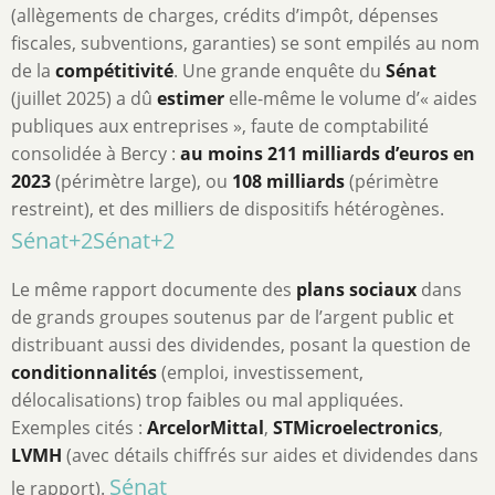
(allègements de charges, crédits d’impôt, dépenses
fiscales, subventions, garanties) se sont empilés au nom
de la
compétitivité
. Une grande enquête du
Sénat
(juillet 2025) a dû
estimer
elle-même le volume d’« aides
publiques aux entreprises », faute de comptabilité
consolidée à Bercy :
au moins 211 milliards d’euros en
2023
(périmètre large), ou
108 milliards
(périmètre
restreint), et des milliers de dispositifs hétérogènes.
Sénat
+2
Sénat
+2
Le même rapport documente des
plans sociaux
dans
de grands groupes soutenus par de l’argent public et
distribuant aussi des dividendes, posant la question de
conditionnalités
(emploi, investissement,
délocalisations) trop faibles ou mal appliquées.
Exemples cités :
ArcelorMittal
,
STMicroelectronics
,
LVMH
(avec détails chiffrés sur aides et dividendes dans
Sénat
le rapport).