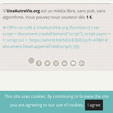
💡
UneAutreVie.org
est un média libre, sans pub, sans
algorithme. Vous pouvez nous soutenir dès
1 €
.
☕ Offrir un café à UneAutreVie.org (function () { var
script = document.createElement("script"); script.async =
1; script.src = 'https://emrld.ltd/NDc4ODE0.js?t=478814';
document.head.appendChild(script); })();
This site uses cookies. By continuing to browse the site
you are agreeing to our use of cookies.
I agree